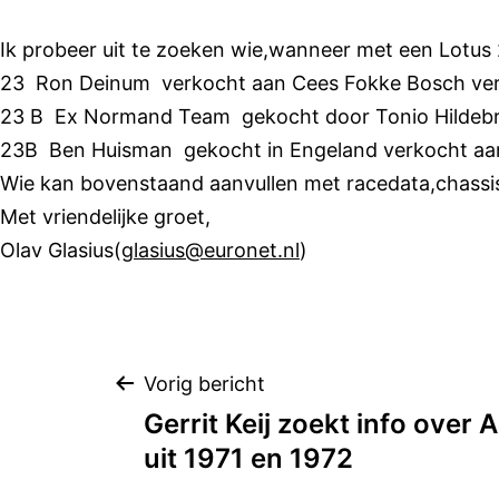
Ga
naar
Ik probeer uit te zoeken wie,wanneer met een Lotus
de
23 Ron Deinum verkocht aan Cees Fokke Bosch ver
inhoud
23 B Ex Normand Team gekocht door Tonio Hildebra
23B Ben Huisman gekocht in Engeland verkocht aa
Wie kan bovenstaand aanvullen met racedata,chass
Met vriendelijke groet,
Olav Glasius(
glasius@euronet.nl
)
Bericht
Vorig bericht
Gerrit Keij zoekt info over
navigatie
uit 1971 en 1972